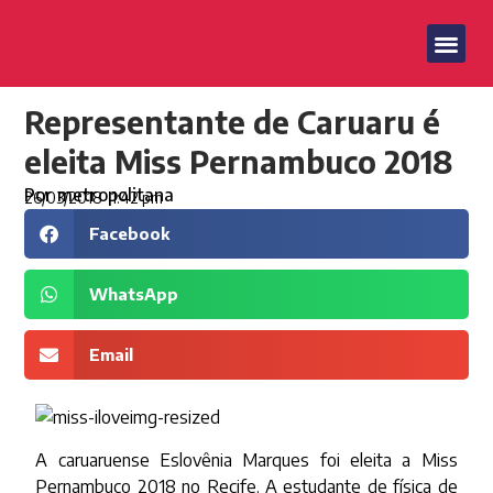
Representante de Caruaru é
eleita Miss Pernambuco 2018
Por
metropolitana
26/03/2018
1:42 pm
Facebook
WhatsApp
Email
A caruaruense Eslovênia Marques foi eleita a Miss
Pernambuco 2018 no Recife. A estudante de física de