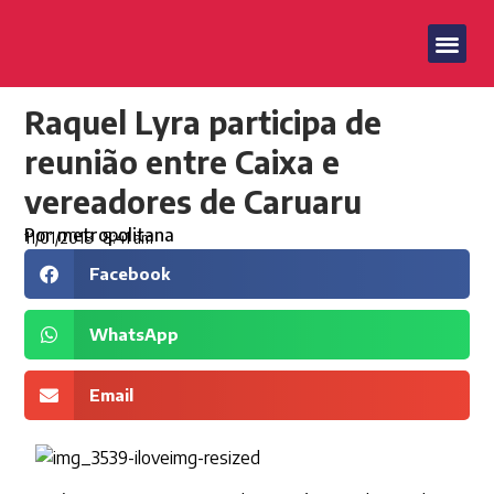
Raquel Lyra participa de
reunião entre Caixa e
vereadores de Caruaru
Por
metropolitana
11/01/2018
8:41 am
Facebook
WhatsApp
Email