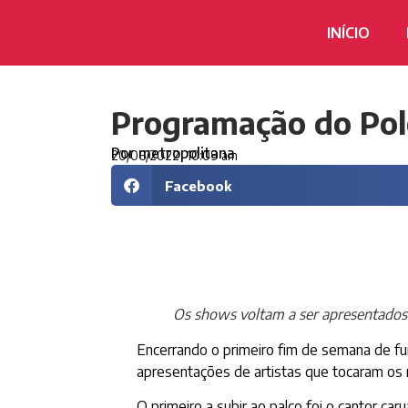
INÍCIO
Programação do Polo
Por
metropolitana
20/06/2022
10:09 am
Facebook
Os shows voltam a ser apresentados 
Encerrando o primeiro fim de semana de fu
apresentações de artistas que tocaram os r
O primeiro a subir ao palco foi o cantor c