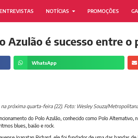
ENTREVISTAS
NOTÍCIAS
PROMOÇÕES
GA
 Azulão é sucesso entre o p
WhatsApp
na próxima quarta-feira (22). Foto: Wesley Souza/Metropolitan
ncionamento do Polo Azulão, conhecido como Polo Alternativo, 
itmos blues, baião e rock.
aruauense Joanatan Richard, ele foi fundador de uma das bandas d