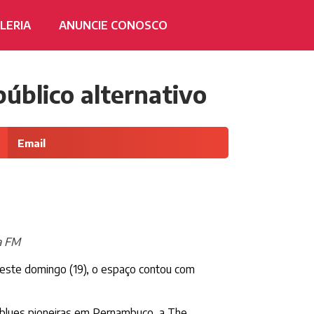
LERIA
ANUNCIE CONOSCO
úblico alternativo
Email
a FM
neste domingo (19), o espaço contou com
e blues pioneiras em Pernambuco, a The