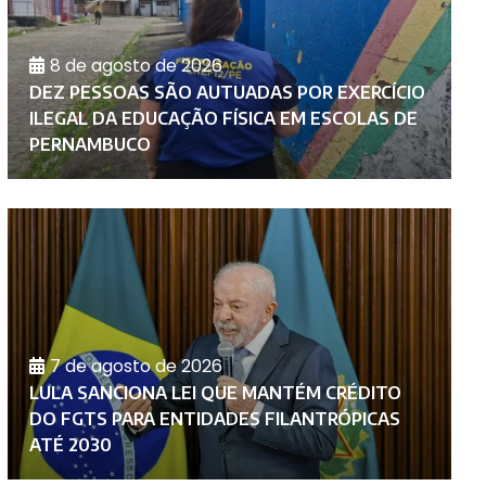
8 de agosto de 2026
DEZ PESSOAS SÃO AUTUADAS POR EXERCÍCIO
M
ILEGAL DA EDUCAÇÃO FÍSICA EM ESCOLAS DE
D
PERNAMBUCO
C
7 de agosto de 2026
LULA SANCIONA LEI QUE MANTÉM CRÉDITO
U
DO FGTS PARA ENTIDADES FILANTRÓPICAS
A
ATÉ 2030
G