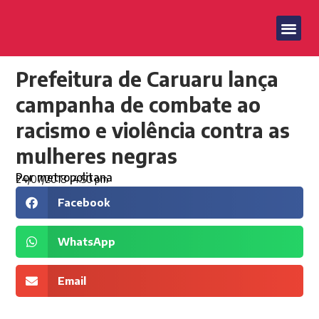
Prefeitura de Caruaru lança
campanha de combate ao
racismo e violência contra as
mulheres negras
Por
metropolitana
24/07/2018
4:50 pm
Facebook
WhatsApp
Email