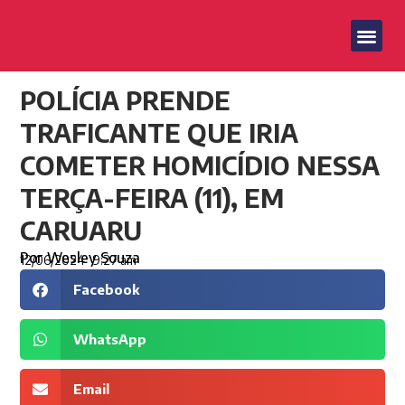
POLÍCIA PRENDE
TRAFICANTE QUE IRIA
COMETER HOMICÍDIO NESSA
TERÇA-FEIRA (11), EM
CARUARU
Por
Wesley Souza
12/06/2024
9:27 am
Facebook
WhatsApp
Email