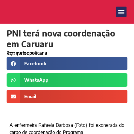
PNI terá nova coordenação
em Caruaru
Por
metropolitana
30/07/2018
11:33 am
Facebook
WhatsApp
Email
A enfermeira Rafaela Barbosa (Foto) foi exonerada do
cargo de coordenação do Programa