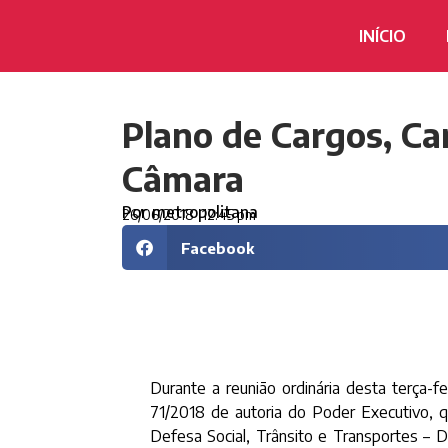
INÍCIO
Plano de Cargos, Ca
Câmara
Por
metropolitana
26/06/2018
12:45 pm
Facebook
Durante a reunião ordinária desta terça-f
71/2018 de autoria do Poder Executivo, q
Defesa Social, Trânsito e Transportes – 