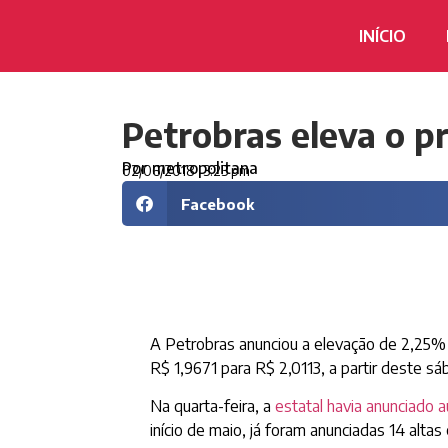
INÍCIO
Petrobras eleva o pr
Por
metropolitana
02/06/2018
3:23 pm
Facebook
A Petrobras anunciou a elevação de 2,25% no
R$ 1,9671 para R$ 2,0113, a partir deste s
Na quarta-feira, a
estatal havia anunciado
início de maio, já foram anunciadas 14 alta