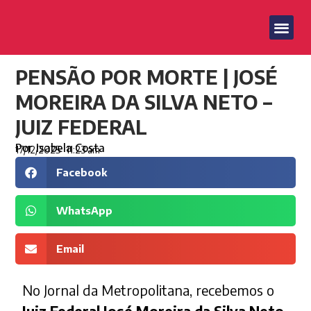
PENSÃO POR MORTE | JOSÉ
MOREIRA DA SILVA NETO –
JUIZ FEDERAL
Por
Isabela Costa
17/12/2025
11:23 am
Facebook
WhatsApp
Email
No Jornal da Metropolitana, recebemos o
Juiz Federal José Moreira da Silva Neto