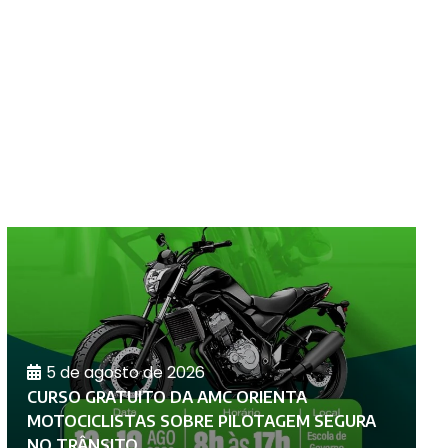
5 de agosto de 2026
CURSO GRATUITO DA AMC ORIENTA
A
MOTOCICLISTAS SOBRE PILOTAGEM SEGURA
P
NO TRÂNSITO
D