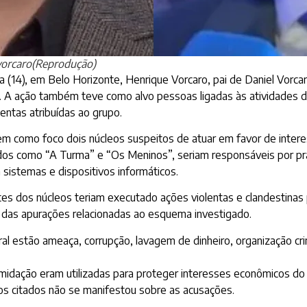
vorcaro(Reprodução)
ira (14), em Belo Horizonte, Henrique Vorcaro, pai de Daniel Vo
 A ação também teve como alvo pessoas ligadas às atividades de
ntas atribuídas ao grupo.
m como foco dois núcleos suspeitos de atuar em favor de interes
dos como “A Turma” e “Os Meninos”, seriam responsáveis por prá
a sistemas e dispositivos informáticos.
s dos núcleos teriam executado ações violentas e clandestinas pa
o das apurações relacionadas ao esquema investigado.
ral estão ameaça, corrupção, lavagem de dinheiro, organização cri
midação eram utilizadas para proteger interesses econômicos do
s citados não se manifestou sobre as acusações.