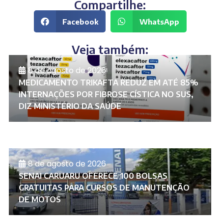
Compartilhe:
Facebook
WhatsApp
Veja também:
8 de agosto de 2026
MEDICAMENTO TRIKAFTA REDUZ EM ATÉ 85%
INTERNAÇÕES POR FIBROSE CÍSTICA NO SUS,
DIZ MINISTÉRIO DA SAÚDE
8 de agosto de 2026
SENAI CARUARU OFERECE 100 BOLSAS
GRATUITAS PARA CURSOS DE MANUTENÇÃO
DE MOTOS