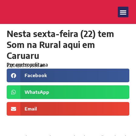
Nesta sexta-feira (22) tem
Som na Rural aqui em
Caruaru
Por
metropolitana
22/06/2018
6:36 am
Facebook
WhatsApp
Email