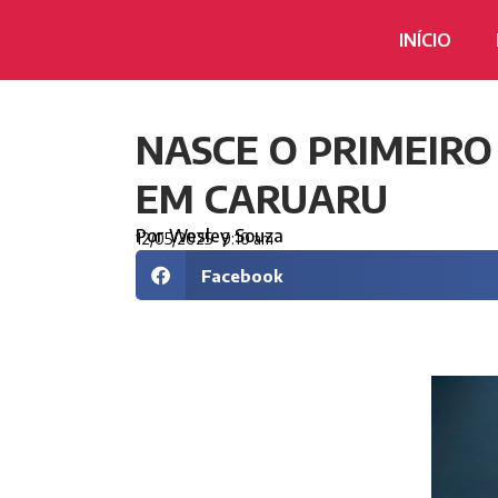
INÍCIO
NASCE O PRIMEIRO
EM CARUARU
Por
Wesley Souza
12/05/2025
9:10 am
Facebook