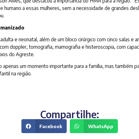
nilson Alves, que destacou a importância do HMA para a região. 
 e humano a essas mulheres, sem a necessidade de grandes desl
u.
umanizado
adulta e neonatal, além de um bloco cirúrgico com cinco salas e 
m doppler, tomografia, mamografia e histeroscopia, com capaci
pios do Agreste.
o apenas um momento importante para a família, mas também para
ntil na região.
Compartilhe:
Facebook
WhatsApp