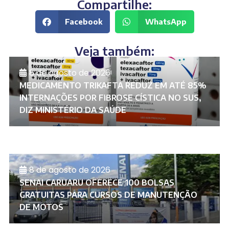
Compartilhe:
Facebook
WhatsApp
Veja também:
8 de agosto de 2026
MEDICAMENTO TRIKAFTA REDUZ EM ATÉ 85%
INTERNAÇÕES POR FIBROSE CÍSTICA NO SUS,
DIZ MINISTÉRIO DA SAÚDE
8 de agosto de 2026
SENAI CARUARU OFERECE 100 BOLSAS
GRATUITAS PARA CURSOS DE MANUTENÇÃO
DE MOTOS