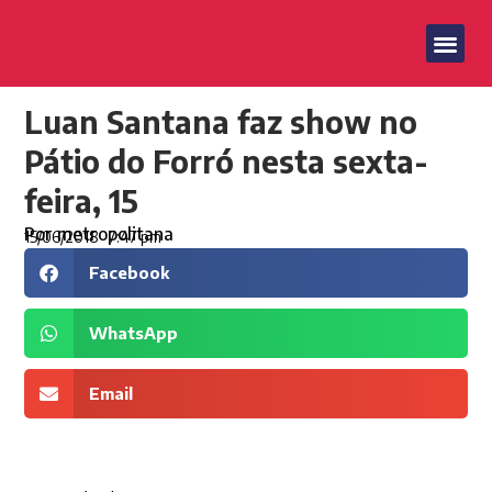
Luan Santana faz show no
Pátio do Forró nesta sexta-
feira, 15
Por
metropolitana
15/06/2018
7:47 pm
Facebook
WhatsApp
Email