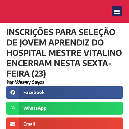
INSCRIÇÕES PARA SELEÇÃO
DE JOVEM APRENDIZ DO
HOSPITAL MESTRE VITALINO
ENCERRAM NESTA SEXTA-
FEIRA (23)
Por
Wesley Souza
22/05/2025
3:24 pm
Facebook
WhatsApp
Email