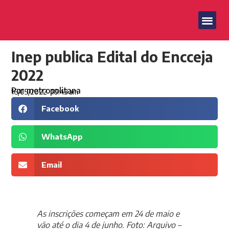
Inep publica Edital do Encceja
2022
Por
metropolitana
16/05/2022
10:43 am
Facebook
WhatsApp
Email
As inscrições começam em 24 de maio e
vão até o dia 4 de junho. Foto: Arquivo –