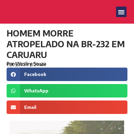
HOMEM MORRE
ATROPELADO NA BR-232 EM
CARUARU
Por
Wesley Souza
19/05/2026
8:24 am
Facebook
WhatsApp
Email