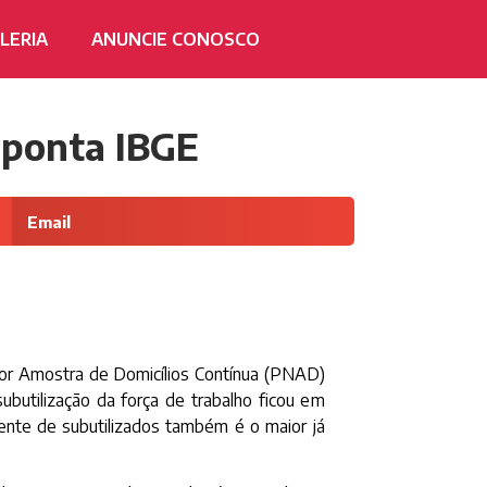
LERIA
ANUNCIE CONOSCO
 aponta IBGE
Email
l por Amostra de Domicílios Contínua (PNAD)
 subutilização da força de trabalho ficou em
gente de subutilizados também é o maior já