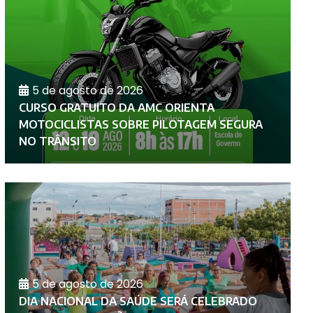
5 de agosto de 2026
CURSO GRATUITO DA AMC ORIENTA
A
MOTOCICLISTAS SOBRE PILOTAGEM SEGURA
P
NO TRÂNSITO
D
5 de agosto de 2026
DIA NACIONAL DA SAÚDE SERÁ CELEBRADO