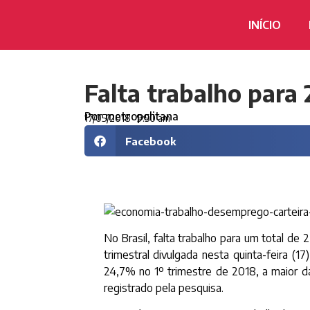
INÍCIO
Falta trabalho para 
Por
metropolitana
17/05/2018
9:50 am
Facebook
No Brasil, falta trabalho para um total de
trimestral divulgada nesta quinta-feira (17
24,7% no 1º trimestre de 2018, a maior da
registrado pela pesquisa.