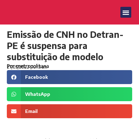
Emissão de CNH no Detran-
PE é suspensa para
substituição de modelo
Por
metropolitana
27/05/2022
10:13 am
Facebook
WhatsApp
Email