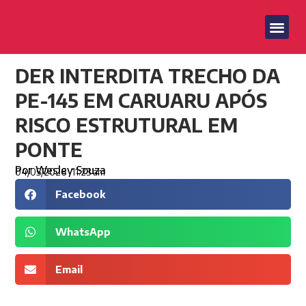
DER INTERDITA TRECHO DA
PE-145 EM CARUARU APÓS
RISCO ESTRUTURAL EM
PONTE
Por
Wesley Souza
04/05/2026
11:23 am
Facebook
WhatsApp
Email