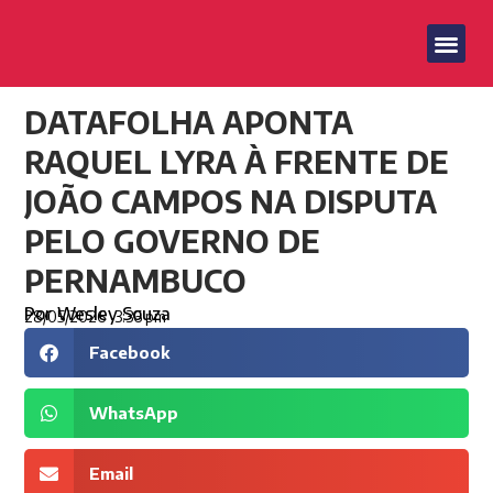
DATAFOLHA APONTA
RAQUEL LYRA À FRENTE DE
JOÃO CAMPOS NA DISPUTA
PELO GOVERNO DE
PERNAMBUCO
Por
Wesley Souza
28/05/2026
3:36 pm
Facebook
WhatsApp
Email