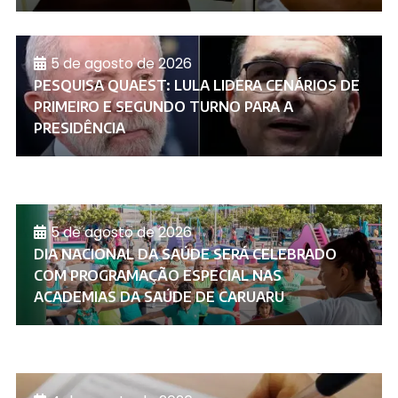
5 de agosto de 2026
PESQUISA QUAEST: LULA LIDERA CENÁRIOS DE
PRIMEIRO E SEGUNDO TURNO PARA A
PRESIDÊNCIA
5 de agosto de 2026
DIA NACIONAL DA SAÚDE SERÁ CELEBRADO
COM PROGRAMAÇÃO ESPECIAL NAS
ACADEMIAS DA SAÚDE DE CARUARU