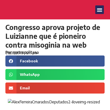
Congresso aprova projeto de
Luizianne que é pioneiro
contra misoginia na web
Por
metropolitana
09/03/2018
12:11 pm
Facebook
WhatsApp
Email