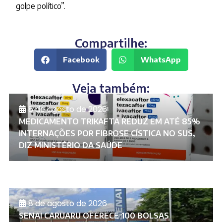
golpe político”.
Compartilhe:
Facebook
WhatsApp
Veja também:
8 de agosto de 2026
MEDICAMENTO TRIKAFTA REDUZ EM ATÉ 85%
INTERNAÇÕES POR FIBROSE CÍSTICA NO SUS,
DIZ MINISTÉRIO DA SAÚDE
8 de agosto de 2026
SENAI CARUARU OFERECE 100 BOLSAS