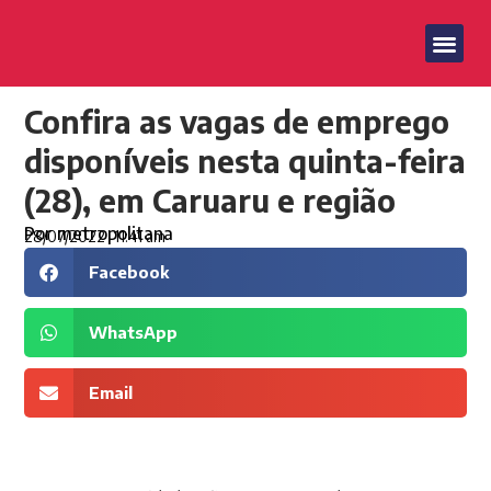
Confira as vagas de emprego
disponíveis nesta quinta-feira
(28), em Caruaru e região
Por
metropolitana
28/07/2022
11:41 am
Facebook
WhatsApp
Email