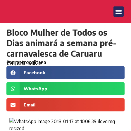
Bloco Mulher de Todos os
Dias animará a semana pré-
carnavalesca de Caruaru
Por
metropolitana
17/01/2018
10:26 am
Facebook
WhatsApp
Email