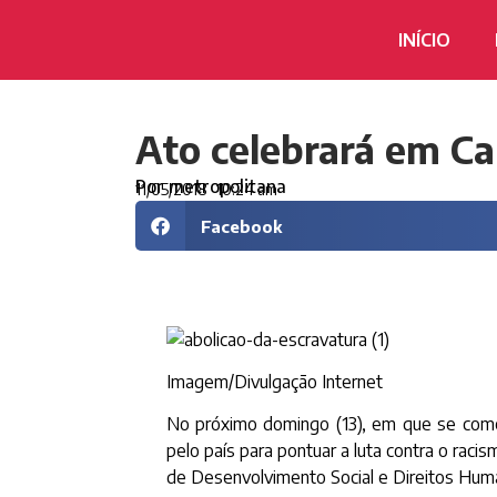
INÍCIO
Ato celebrará em Ca
Por
metropolitana
11/05/2018
10:24 am
Facebook
Imagem/Divulgação Internet
No próximo domingo (13), em que se come
pelo país para pontuar a luta contra o rac
de Desenvolvimento Social e Direitos Hum