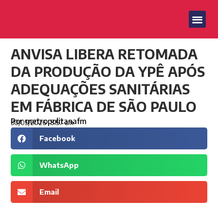
ANVISA LIBERA RETOMADA
DA PRODUÇÃO DA YPÊ APÓS
ADEQUAÇÕES SANITÁRIAS
EM FÁBRICA DE SÃO PAULO
Por
metropolitanafm
30/05/2026
8:57 am
Facebook
WhatsApp
Email