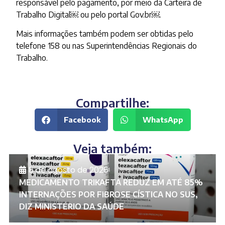
responsável pelo pagamento, por meio da Carteira de
Trabalho Digital￼ ou pelo portal Gov.br￼.
Mais informações também podem ser obtidas pelo
telefone 158 ou nas Superintendências Regionais do
Trabalho.
Compartilhe:
Facebook
WhatsApp
Veja também:
8 de agosto de 2026
MEDICAMENTO TRIKAFTA REDUZ EM ATÉ 85%
INTERNAÇÕES POR FIBROSE CÍSTICA NO SUS,
DIZ MINISTÉRIO DA SAÚDE