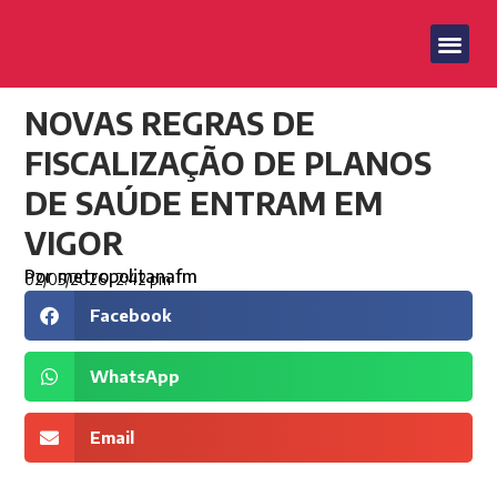
NOVAS REGRAS DE
FISCALIZAÇÃO DE PLANOS
DE SAÚDE ENTRAM EM
VIGOR
Por
metropolitanafm
02/05/2026
2:42 pm
Facebook
WhatsApp
Email