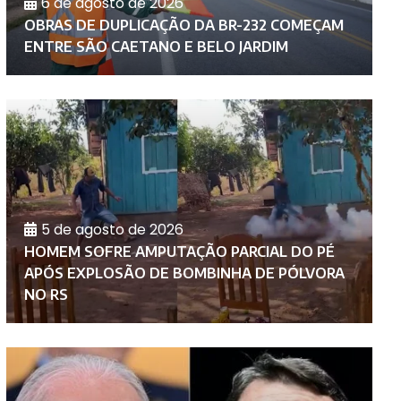
6 de agosto de 2026
D
OBRAS DE DUPLICAÇÃO DA BR-232 COMEÇAM
C
ENTRE SÃO CAETANO E BELO JARDIM
A
5 de agosto de 2026
HOMEM SOFRE AMPUTAÇÃO PARCIAL DO PÉ
P
APÓS EXPLOSÃO DE BOMBINHA DE PÓLVORA
I
NO RS
P