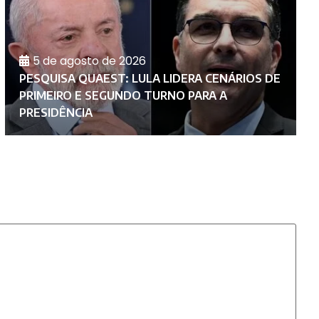
5 de agosto de 2026
PESQUISA QUAEST: LULA LIDERA CENÁRIOS DE
PRIMEIRO E SEGUNDO TURNO PARA A
P
PRESIDÊNCIA
E