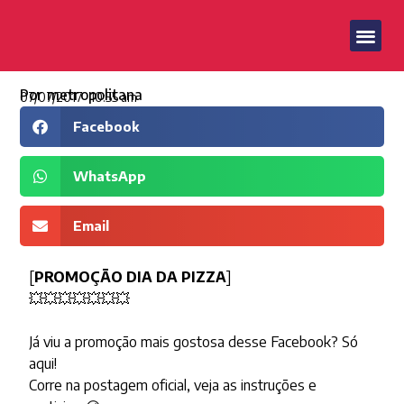
Por
metropolitana
07/07/2017
10:55 am
Facebook
WhatsApp
Email
[
PROMOÇÃO DIA DA PIZZA
]
💥
💥
💥
💥
💥
💥
💥
Já viu a promoção mais gostosa desse Facebook? Só
aqui!
Corre na postagem oficial, veja as instruções e