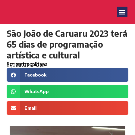
São João de Caruaru 2023 terá
65 dias de programação
artística e cultural
Por
metropolitana
07/02/2023
2:43 pm
Facebook
WhatsApp
Email