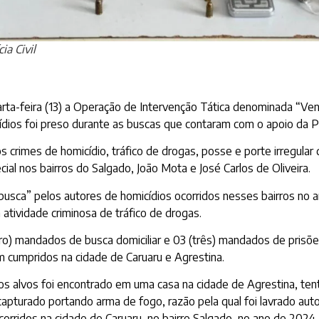
ia Civil
uarta-feira (13) a Operação de Intervenção Tática denominada “Ve
ios foi preso durante as buscas que contaram com o apoio da Polí
crimes de homicídio, tráfico de drogas, posse e porte irregular
al nos bairros do Salgado, João Mota e José Carlos de Oliveira
.
sca” pelos autores de homicídios ocorridos nesses bairros no 
atividade criminosa de tráfico de drogas.
) mandados de busca domiciliar e 03 (três) mandados de prisões,
 cumpridos na cidade de Caruaru e Agrestina.
 alvos foi encontrado em uma casa na cidade de Agrestina, ten
capturado portando arma de fogo, razão pela qual foi lavrado aut
corridos na cidade de Caruaru, no bairro Salgado, no ano de 2024.