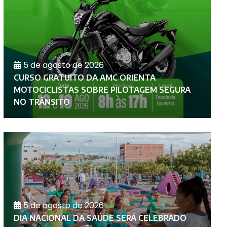
5 de agosto de 2026
CURSO GRATUITO DA AMC ORIENTA
A
MOTOCICLISTAS SOBRE PILOTAGEM SEGURA
P
NO TRÂNSITO
D
5 de agosto de 2026
DIA NACIONAL DA SAÚDE SERÁ CELEBRADO