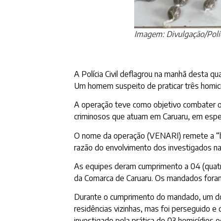
Imagem: Divulgação/Políc
A Polícia Civil deflagrou na manhã desta q
Um homem suspeito de praticar três homicíd
A operação teve como objetivo combater os 
criminosos que atuam em Caruaru, em especi
O nome da operação (VENARI) remete a “bu
razão do envolvimento dos investigados na 
As equipes deram cumprimento a 04 (quatro
da Comarca de Caruaru. Os mandados foram
Durante o cumprimento do mandado, um dos
residências vizinhas, mas foi perseguido e 
investigado pela prática de 03 homicídios o