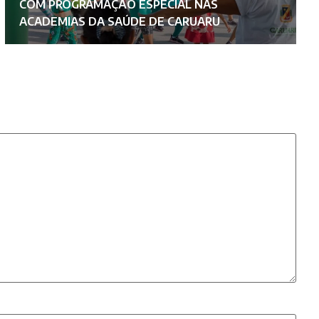
COM PROGRAMAÇÃO ESPECIAL NAS
F
ACADEMIAS DA SAÚDE DE CARUARU
C