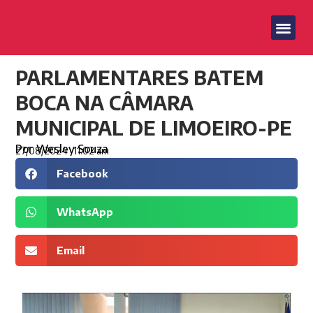
PARLAMENTARES BATEM
BOCA NA CÂMARA
MUNICIPAL DE LIMOEIRO-PE
Por
Wesley Souza
27/08/2024
11:02 am
Facebook
WhatsApp
Email