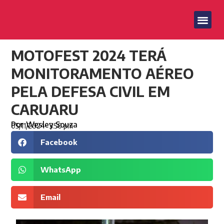
MOTOFEST 2024 TERÁ
MONITORAMENTO AÉREO
PELA DEFESA CIVIL EM
CARUARU
Por
Wesley Souza
05/11/2024
3:50 pm
Facebook
WhatsApp
Email