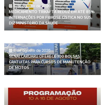
8 de agosto de 2026
MEDICAMENTO TRIKAFTA REDUZ EM ATÉ 85%
INTERNAÇÕES POR FIBROSE CÍSTICA NO SUS,
DIZ MINISTÉRIO DA SAÚDE
8 de agosto de 2026
SENAI CARUARU OFERECE 100 BOLSAS
GRATUITAS PARA CURSOS DE MANUTENÇÃO
DE MOTOS