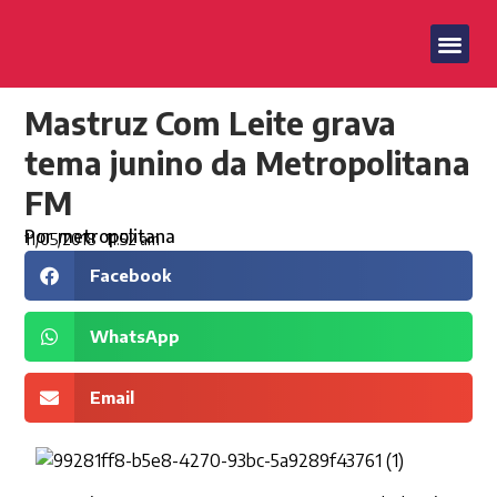
Mastruz Com Leite grava
tema junino da Metropolitana
FM
Por
metropolitana
11/05/2018
11:52 am
Facebook
WhatsApp
Email