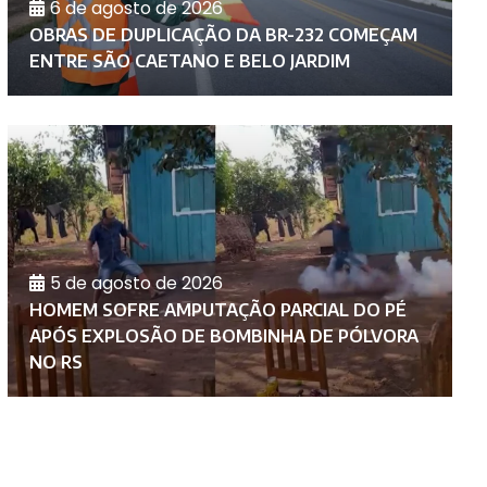
6 de agosto de 2026
D
OBRAS DE DUPLICAÇÃO DA BR-232 COMEÇAM
C
ENTRE SÃO CAETANO E BELO JARDIM
A
5 de agosto de 2026
HOMEM SOFRE AMPUTAÇÃO PARCIAL DO PÉ
P
APÓS EXPLOSÃO DE BOMBINHA DE PÓLVORA
I
NO RS
P