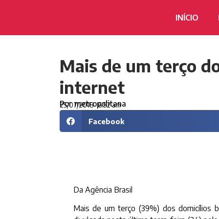
INÍCIO
Mais de um terço do
internet
Por
metropolitana
25/07/2018
6:52 am
Facebook
Da Agência Brasil
Mais de um terço (39%) dos domicílios b