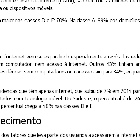
lo Comitê Gestor da Internet (CGI.br), são cerca de 27 milhões de
a ou dispositivos móveis.
a maior nas classes D e E: 70%. Na classe A, 99% dos domicílio
sso à internet vem se expandindo especialmente através das re
m computador, nem acesso à internet. Outros 43% tinham am
e residências sem computadores ou conexão caiu para 34%, enqua
residências que têm apenas internet, que subiu de 7% em 2014 
tados com tecnologia móvel. No Sudeste, o percentual é de 24
 percentual chega a 48% nas classes D e E.
hecimento
dos fatores que leva parte dos usuários a acessarem a internet 