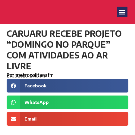
CARUARU RECEBE PROJETO
“DOMINGO NO PARQUE”
COM ATIVIDADES AO AR
LIVRE
Por
metropolitanafm
21/03/2026
9:45 am
Facebook
WhatsApp
Email