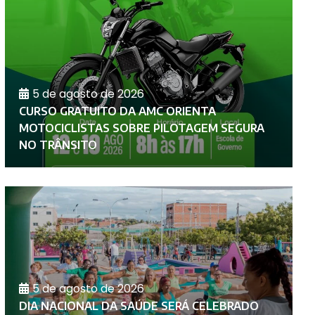
5 de agosto de 2026
CURSO GRATUITO DA AMC ORIENTA
A
MOTOCICLISTAS SOBRE PILOTAGEM SEGURA
P
NO TRÂNSITO
D
5 de agosto de 2026
DIA NACIONAL DA SAÚDE SERÁ CELEBRADO