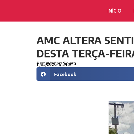
INÍCIO
AMC ALTERA SENT
DESTA TERÇA-FEIR
Por
Wesley Souza
11/05/2026
8:54 am
Facebook