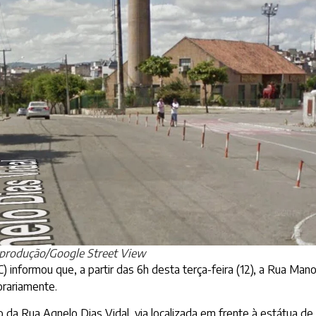
produção/Google Street View
 informou que, a partir das 6h desta terça-feira (12), a Rua Mano
orariamente.
 da Rua Agnelo Dias Vidal, via localizada em frente à estátua d