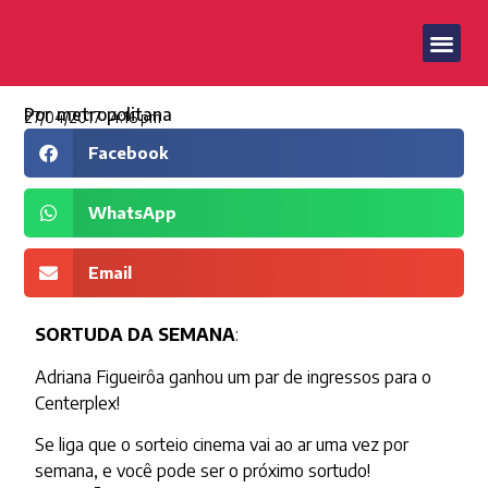
Por
metropolitana
27/04/2017
4:16 pm
Facebook
WhatsApp
Email
SORTUDA DA SEMANA
:
Adriana Figueirôa ganhou um par de ingressos para o
Centerplex!
Se liga que o sorteio cinema vai ao ar uma vez por
semana, e você pode ser o próximo sortudo!