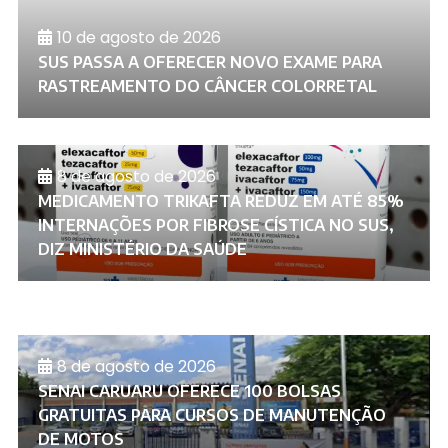
10 de agosto de 2026
SUS PASSA A OFERECER NOVO EXAME PARA
RASTREAMENTO DO CÂNCER COLORRETAL
8 de agosto de 2026
MEDICAMENTO TRIKAFTA REDUZ EM ATÉ 85%
INTERNAÇÕES POR FIBROSE CÍSTICA NO SUS,
DIZ MINISTÉRIO DA SAÚDE
8 de agosto de 2026
SENAI CARUARU OFERECE 100 BOLSAS
GRATUITAS PARA CURSOS DE MANUTENÇÃO
DE MOTOS