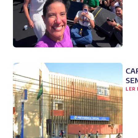
CA
SE
LER 