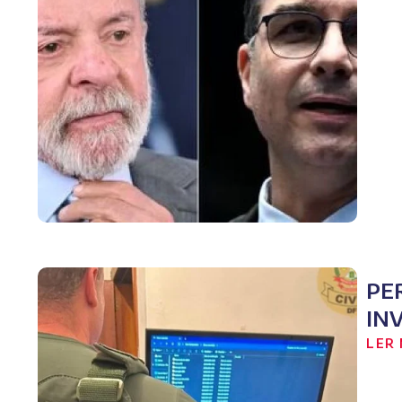
PE
IN
LER 