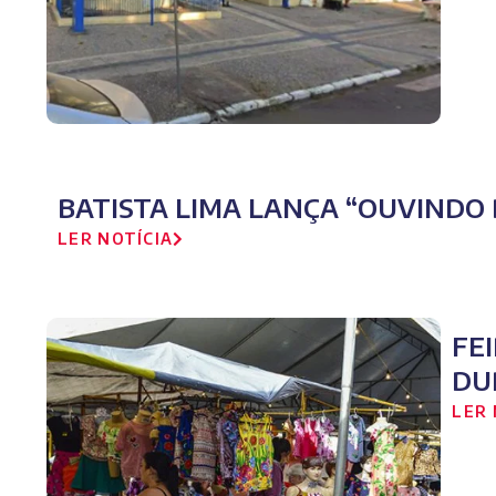
BATISTA LIMA LANÇA “OUVINDO 
LER NOTÍCIA
FE
DU
LER 