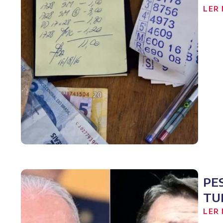
LER 
PE
TU
LER 