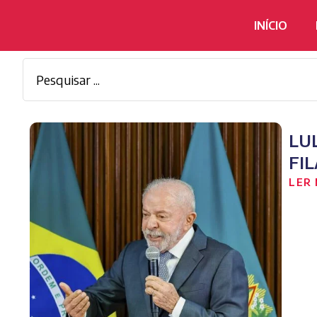
INÍCIO
LU
FI
LER 