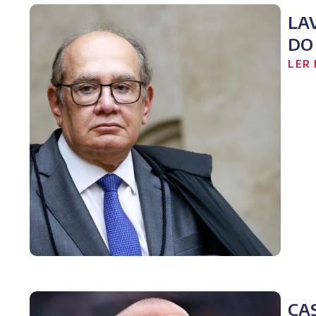
LA
DO
LER 
CA