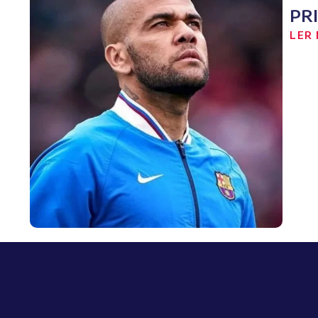
PR
LER 