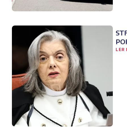
ST
PO
LER 