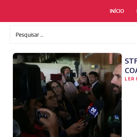
INÍCIO
ST
CO
LER 