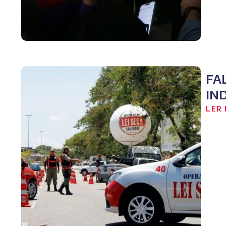
FA
IN
LER 