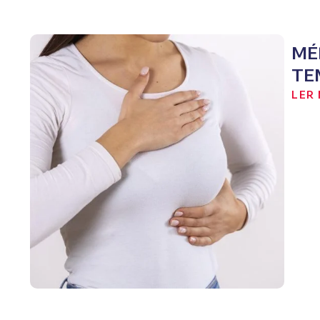
MÉ
TE
LER 