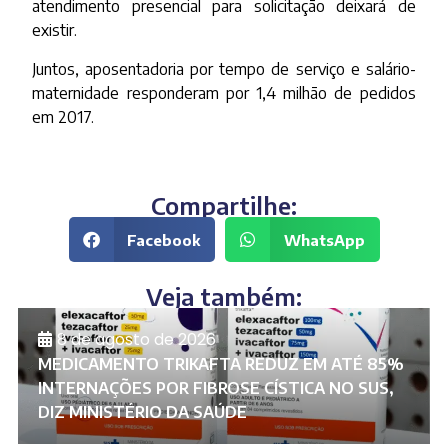
atendimento presencial para solicitação deixará de
existir.
Juntos, aposentadoria por tempo de serviço e salário-
maternidade responderam por 1,4 milhão de pedidos
em 2017.
Compartilhe:
Facebook
WhatsApp
Veja também:
8 de agosto de 2026
MEDICAMENTO TRIKAFTA REDUZ EM ATÉ 85%
INTERNAÇÕES POR FIBROSE CÍSTICA NO SUS,
DIZ MINISTÉRIO DA SAÚDE