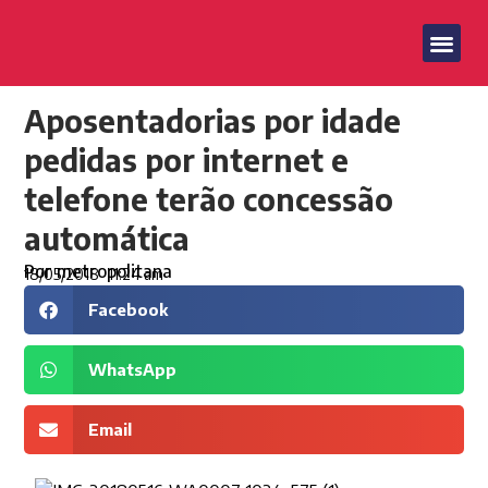
Aposentadorias por idade
pedidas por internet e
telefone terão concessão
automática
Por
metropolitana
18/05/2018
11:24 am
Facebook
WhatsApp
Email