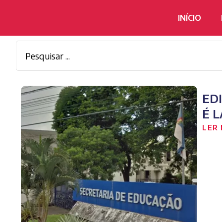
INÍCIO
ED
É 
LER 