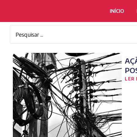
INÍCIO
AÇ
PO
LER 