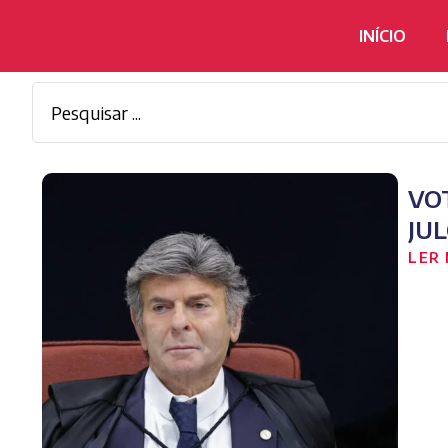
INÍCIO
VO
JU
LER 