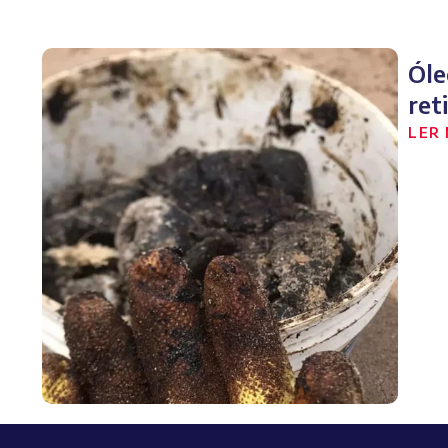
Óle
ret
LER 