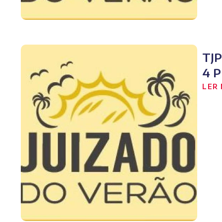
TJ
4 
LER 