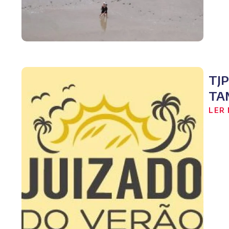
TJ
TA
LER 