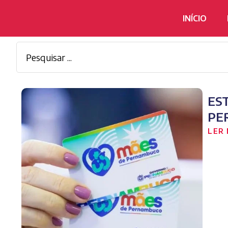
INÍCIO
ES
PE
LER 